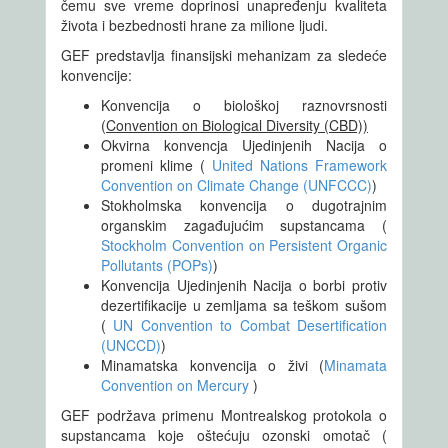
čemu sve vreme doprinosi unapređenju kvaliteta
života i bezbednosti hrane za milione ljudi.
GEF predstavlja finansijski mehanizam za sledeće
konvencije:
Konvencija o biološkoj raznovrsnosti
(
Convention on Biological Diversity (CBD))
Okvirna konvencja Ujedinjenih Nacija o
promeni klime (
United Nations Framework
Convention on Climate Change (UNFCCC)
)
Stokholmska konvencija o dugotrajnim
organskim zagađujućim supstancama (
Stockholm Convention on Persistent Organic
Pollutants (POPs)
)
Konvencija Ujedinjenih Nacija o borbi protiv
dezertifikacije u zemljama sa teškom sušom
(
UN Convention to Combat Desertification
(UNCCD)
)
Minamatska konvencija o živi (
Minamata
Convention on Mercury
)
GEF podržava primenu Montrealskog protokola o
supstancama koje oštećuju ozonski omotač (