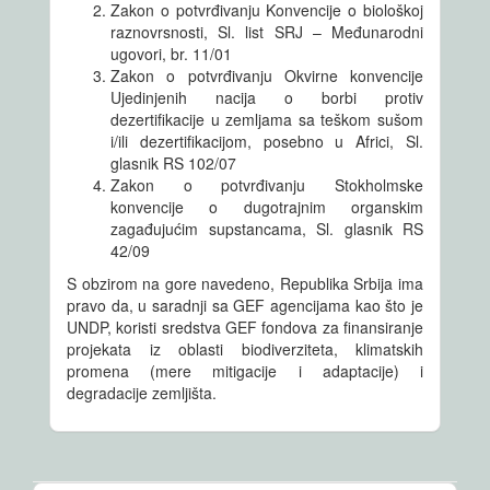
Zakon o potvrđivanju Konvencije o biološkoj
raznovrsnosti, Sl. list SRJ – Međunarodni
ugovori, br. 11/01
Zakon o potvrđivanju Okvirne konvencije
Ujedinjenih nacija o borbi protiv
dezertifikacije u zemljama sa teškom sušom
i/ili dezertifikacijom, posebno u Africi, Sl.
glasnik RS 102/07
Zakon o potvrđivanju Stokholmske
konvencije o dugotrajnim organskim
zagađujućim supstancama, Sl. glasnik RS
42/09
S obzirom na gore navedeno, Republika Srbija ima
pravo da, u saradnji sa GEF agencijama kao što je
UNDP, koristi sredstva GEF fondova za finansiranje
projekata iz oblasti biodiverziteta, klimatskih
promena (mere mitigacije i adaptacije) i
degradacije zemljišta.