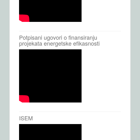
Potpisani ugovori o finansiranju
projekata energetske efikasnosti
ISEM