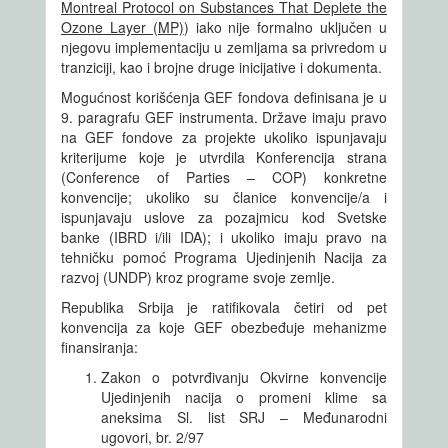
Montreal Protocol on Substances That Deplete the
Ozone Layer (MP)
) iako nije formalno uključen u
njegovu implementaciju u zemljama sa privredom u
tranziciji, kao i brojne druge inicijative i dokumenta.
Mogućnost korišćenja GEF fondova definisana je u
9. paragrafu GEF instrumenta. Države imaju pravo
na GEF fondove za projekte ukoliko ispunjavaju
kriterijume koje je utvrdila Konferencija strana
(Conference of Parties – COP) konkretne
konvencije; ukoliko su članice konvencije/a i
ispunjavaju uslove za pozajmicu kod Svetske
banke (IBRD i/ili IDA); i ukoliko imaju pravo na
tehničku pomoć Programa Ujedinjenih Nacija za
razvoj (UNDP) kroz programe svoje zemlje.
Republika Srbija je ratifikovala četiri od pet
konvencija za koje GEF obezbeđuje mehanizme
finansiranja:
Zakon o potvrđivanju Okvirne konvencije
Ujedinjenih nacija o promeni klime sa
aneksima Sl. list SRJ – Međunarodni
ugovori, br. 2/97