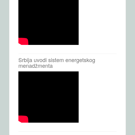
Srbija uvodi sistem energetskog
menadžmenta