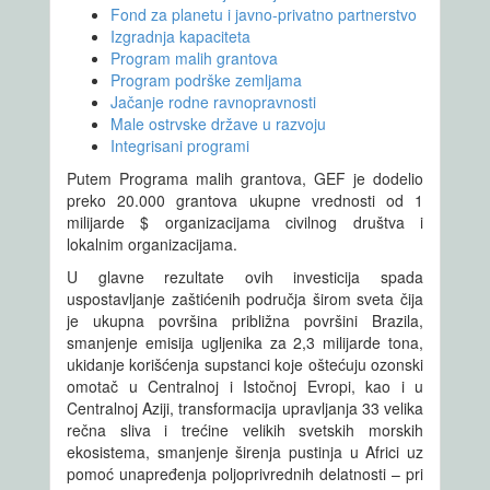
Fond za planetu i javno-privatno partnerstvo
Izgradnja kapaciteta
Program malih grantova
Program podrške zemljama
Jačanje rodne ravnopravnosti
Male ostrvske države u razvoju
Integrisani programi
Putem Programa malih grantova, GEF je dodelio
preko 20.000 grantova ukupne vrednosti od 1
milijarde $ organizacijama civilnog društva i
lokalnim organizacijama.
U glavne rezultate ovih investicija spada
uspostavljanje zaštićenih područja širom sveta čija
je ukupna površina približna površini Brazila,
smanjenje emisija ugljenika za 2,3 milijarde tona,
ukidanje korišćenja supstanci koje oštećuju ozonski
omotač u Centralnoj i Istočnoj Evropi, kao i u
Centralnoj Aziji, transformacija upravljanja 33 velika
rečna sliva i trećine velikih svetskih morskih
ekosistema, smanjenje širenja pustinja u Africi uz
pomoć unapređenja poljoprivrednih delatnosti – pri