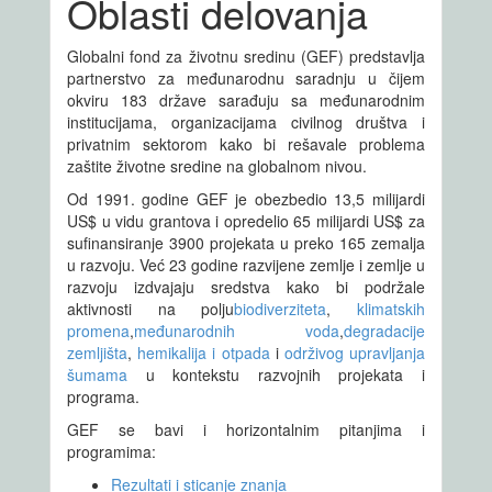
Oblasti delovanja
Globalni fond za životnu sredinu (GEF) predstavlja
partnerstvo za međunarodnu saradnju u čijem
okviru 183 države sarađuju sa međunarodnim
institucijama, organizacijama civilnog društva i
privatnim sektorom kako bi rešavale problema
zaštite životne sredine na globalnom nivou.
Od 1991. godine GEF je obezbedio 13,5 milijardi
US$ u vidu grantova i opredelio 65 milijardi US$ za
sufinansiranje 3900 projekata u preko 165 zemalja
u razvoju. Već 23 godine razvijene zemlje i zemlje u
razvoju izdvajaju sredstva kako bi podržale
aktivnosti na polju
biodiverziteta
,
klimatskih
promena
,
međunarodnih voda
,
degradacije
zemljišta
,
hemikalija i otpada
i
održivog upravljanja
šumama
u kontekstu razvojnih projekata i
programa.
GEF se bavi i horizontalnim pitanjima i
programima:
Rezultati i sticanje znanja