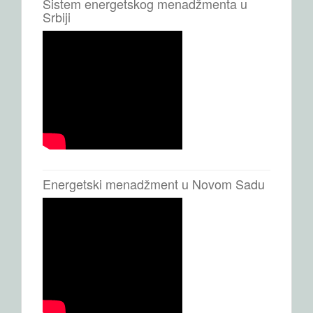
Sistem energetskog menadžmenta u
Srbiji
Energetski menadžment u Novom Sadu