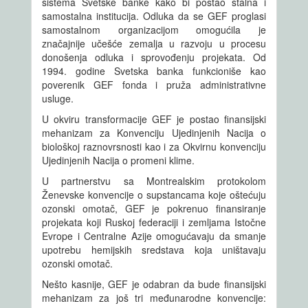
sistema Svetske banke kako bi postao stalna i
samostalna institucija. Odluka da se GEF proglasi
samostalnom organizacijom omogućila je
značajnije učešće zemalja u razvoju u procesu
donošenja odluka i sprovođenju projekata. Od
1994. godine Svetska banka funkcioniše kao
poverenik GEF fonda i pruža administrativne
usluge.
U okviru transformacije GEF je postao finansijski
mehanizam za Konvenciju Ujedinjenih Nacija o
biološkoj raznovrsnosti kao i za Okvirnu konvenciju
Ujedinjenih Nacija o promeni klime.
U partnerstvu sa Montrealskim protokolom
Ženevske konvencije o supstancama koje oštećuju
ozonski omotač, GEF je pokrenuo finansiranje
projekata koji Ruskoj federaciji i zemljama Istočne
Evrope i Centralne Azije omogućavaju da smanje
upotrebu hemijskih sredstava koja uništavaju
ozonski omotač.
Nešto kasnije, GEF je odabran da bude finansijski
mehanizam za još tri međunarodne konvencije: