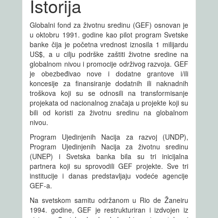
Istorija
Globalni fond za životnu sredinu (GEF) osnovan je
u oktobru 1991. godine kao pilot program Svetske
banke čija je početna vrednost iznosila 1 milijardu
US$, a u cilju podrške zaštiti životne sredine na
globalnom nivou i promocije održivog razvoja. GEF
je obezbeđivao nove i dodatne grantove i/ili
koncesije za finansiranje dodatnih ili naknadnih
troškova koji su se odnosili na transformisanje
projekata od nacionalnog značaja u projekte koji su
bili od koristi za životnu sredinu na globalnom
nivou.
Program Ujedinjenih Nacija za razvoj (UNDP),
Program Ujedinjenih Nacija za životnu sredinu
(UNEP) i Svetska banka bila su tri inicijalna
partnera koji su sprovodili GEF projekte. Sve tri
institucije i danas predstavljaju vodeće agencije
GEF-a.
Na svetskom samitu održanom u Rio de Žaneiru
1994. godine, GEF je restrukturiran i izdvojen iz