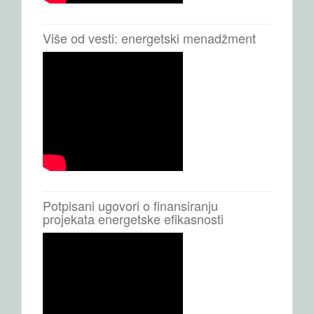
Više od vesti: energetski menadžment
Potpisani ugovori o finansiranju
projekata energetske efikasnosti