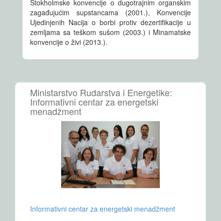
Stokholmske konvencije o dugotrajnim organskim
zagađujućim supstancama (2001.), Konvencije
Ujedinjenih Nacija o borbi protiv dezertifikacije u
zemljama sa teškom sušom (2003.) i Minamatske
konvencije o živi (2013.).
Ministarstvo Rudarstva i Energetike:
Informativni centar za energetski
menadžment
Informativni centar za energetski menadžment