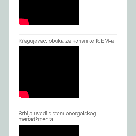
Kragujevac: obuka za korisnike ISEM-a
Srbija uvodi sistem energetskog
menadžmenta