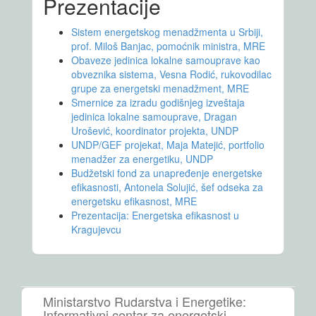
Prezentacije
Sistem energetskog menadžmenta u Srbiji,
prof. Miloš Banjac, pomoćnik ministra, MRE
Obaveze jedinica lokalne samouprave kao
obveznika sistema, Vesna Rodić, rukovodilac
grupe za energetski menadžment, MRE
Smernice za izradu godišnjeg izveštaja
jedinica lokalne samouprave, Dragan
Urošević, koordinator projekta, UNDP
UNDP/GEF projekat, Maja Matejić, portfolio
menadžer za energetiku, UNDP
Budžetski fond za unapređenje energetske
efikasnosti, Antonela Solujić, šef odseka za
energetsku efikasnost, MRE
Prezentacija: Energetska efikasnost u
Kragujevcu
Ministarstvo Rudarstva i Energetike:
Informativni centar za energetski