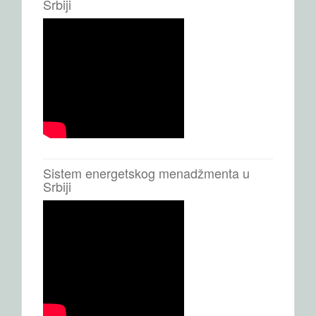
Srbiji
Sistem energetskog menadžmenta u
Srbiji