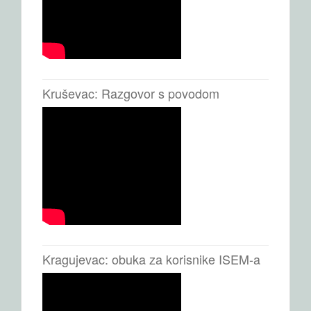
Kruševac: Razgovor s povodom
Kragujevac: obuka za korisnike ISEM-a