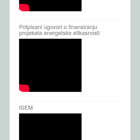
Potpisani ugovori o finansiranju
projekata energetske efikasnosti
ISEM